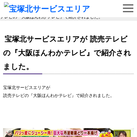
宝塚北サービスエリア
>
メディア掲載
>
宝塚北サービスエリアが 読売
テレビの『大阪ほんわかテレビ』で紹介されました。
宝塚北サービスエリアが 読売テレビ
の『大阪ほんわかテレビ』で紹介され
ました。
宝塚北サービスエリアが
読売テレビの『大阪ほんわかテレビ』で紹介されました。